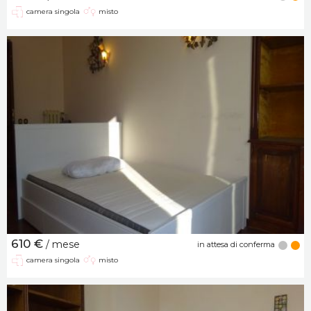
camera singola
misto
610 €
/ mese
in attesa di conferma
camera singola
misto