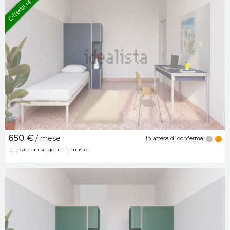
Offerta speciale
650 €
/ mese
in attesa di conferma
camera singola
misto