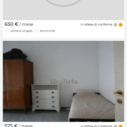
650 €
/ mese
in attesa di conferma
camera singola
femminile
575 €
/ mese
in attesa di conferma