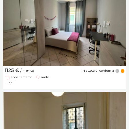
1125 €
/ mese
in attesa di conferma
appartamento
misto
intero