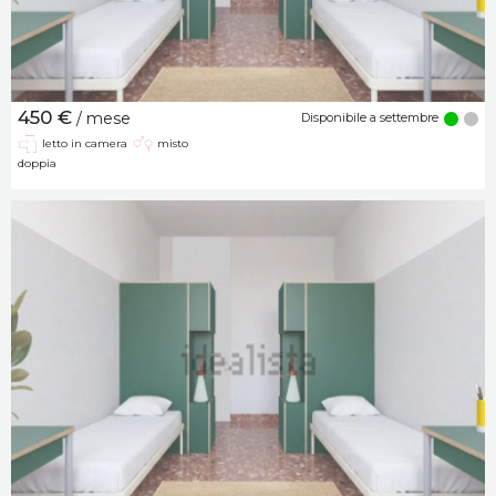
450 €
/ mese
Disponibile a settembre
letto in camera
misto
doppia