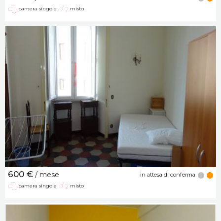
camera singola
misto
600 €
/ mese
in attesa di conferma
camera singola
misto