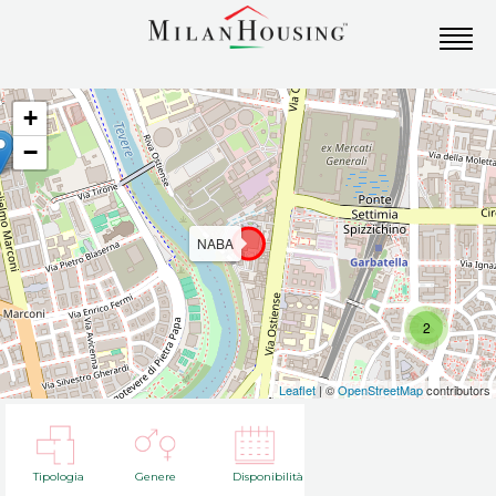
+
−
NABA
2
Leaflet
| ©
OpenStreetMap
contributors
Tipologia
Genere
Disponibilità