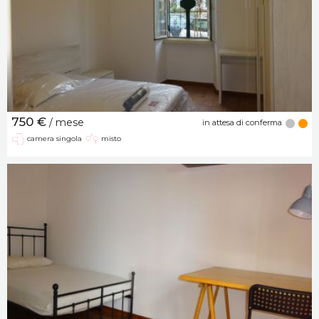
750 €
/ mese
in attesa di conferma
camera singola
misto