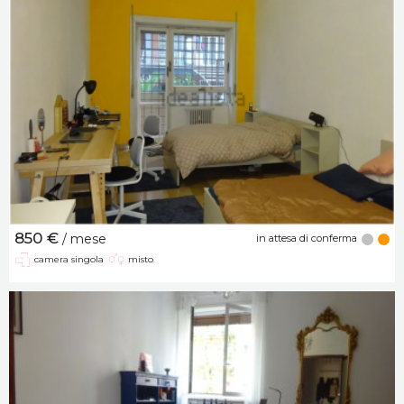
850 €
/ mese
in attesa di conferma
camera singola
misto