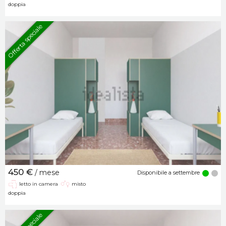
doppia
Offerta speciale
450 €
/ mese
Disponibile a settembre
letto in camera
misto
doppia