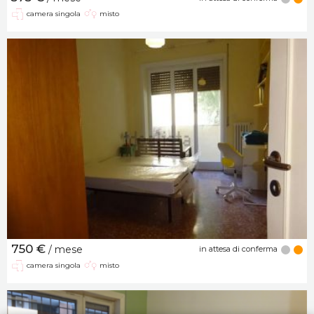
camera singola
misto
750 €
/ mese
in attesa di conferma
camera singola
misto