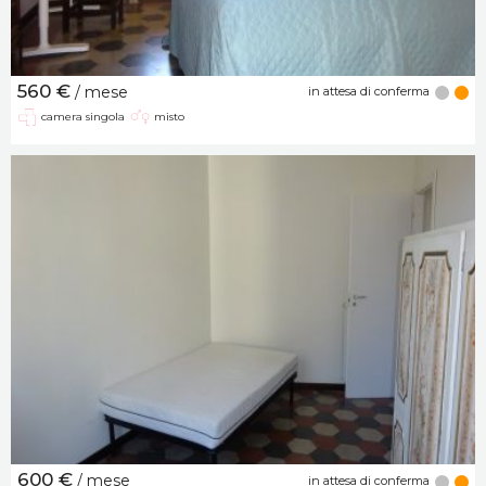
560 €
/ mese
in attesa di conferma
camera singola
misto
600 €
/ mese
in attesa di conferma