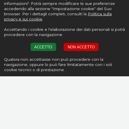
informazioni". Potrà sempre modificare le sue preferenze
accedendo alla sezione "Impostazione cookie" del Suo
browser. Per i dettagli completi, consulti la
Politica sulla
privacy e sui cookie
.
Accettando i cookie e l'elaborazione dei dati personali si potrà
procedere con la navigazione.
ACCETTO
NON ACCETTO
Qualora non accettasse non può procedere con la
navigazione, oppure lo può fare limitatamente con i soli
cookie tecnici o di prestazione.
Come funzioniamo
Siamo un servizio dinamico per studenti come te.
Offriamo appartamenti privati e certificati nella zona del
campus scolastico. E’ facile prenotare e con pagamento
sicuro. Il nostro team ti aiuterà dalla prenotazione online
al check-in e durante tutta la durata del tuo soggiorno!