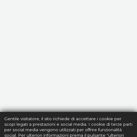
Gentile visitatore, il sito richiede di accettare i cookie per
scopi legati a prestazioni e social media. I cookie di terze parti
per social media vengono utilizzati per offrire funzionalità
social. Per ulteriori informazioni prema il pulsante "ulteriori