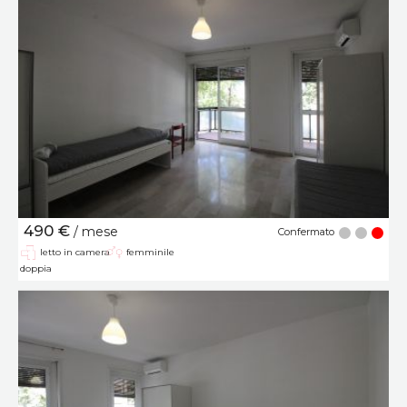
490 €
/ mese
Confermato
letto in camera
femminile
doppia