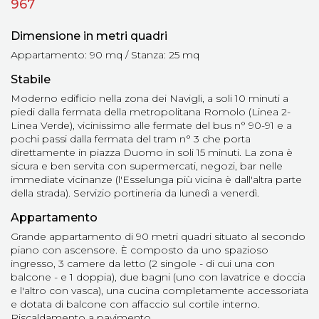
967
Dimensione in metri quadri
Appartamento: 90 mq / Stanza: 25 mq
Stabile
Moderno edificio nella zona dei Navigli, a soli 10 minuti a
piedi dalla fermata della metropolitana Romolo (Linea 2-
Linea Verde), vicinissimo alle fermate del bus n° 90-91 e a
pochi passi dalla fermata del tram n° 3 che porta
direttamente in piazza Duomo in soli 15 minuti. La zona è
sicura e ben servita con supermercati, negozi, bar nelle
immediate vicinanze (l'Esselunga più vicina è dall'altra parte
della strada). Servizio portineria da lunedì a venerdì.
Appartamento
Grande appartamento di 90 metri quadri situato al secondo
piano con ascensore. È composto da uno spazioso
ingresso, 3 camere da letto (2 singole - di cui una con
balcone - e 1 doppia), due bagni (uno con lavatrice e doccia
e l'altro con vasca), una cucina completamente accessoriata
e dotata di balcone con affaccio sul cortile interno.
Riscaldamento a pavimento.