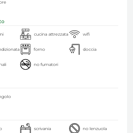
ore
to
ini
cucina attrezzata
wifi
ndizionata
forno
doccia
ali
no fumatori
ingolo
o
scrivania
no lenzuola