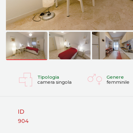
Tipologia
Genere
camera singola
femminile
ID
904