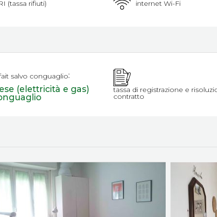
I (tassa rifiuti)
internet Wi-Fi
:
fait salvo conguaglio
se (elettricità e gas)
tassa di registrazione e risoluz
onguaglio
contratto