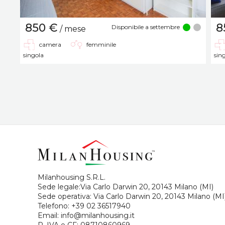
850 €
8
Disponibile a settembre
/ mese
camera
femminile
singola
sin
Milanhousing S.R.L.
Sede legale:Via Carlo Darwin 20, 20143 Milano (MI)
Sede operativa: Via Carlo Darwin 20, 20143 Milano (MI
Telefono:
+39 02 36517940
Email:
info@milanhousing.it
P. IVA e CF: 08710860969