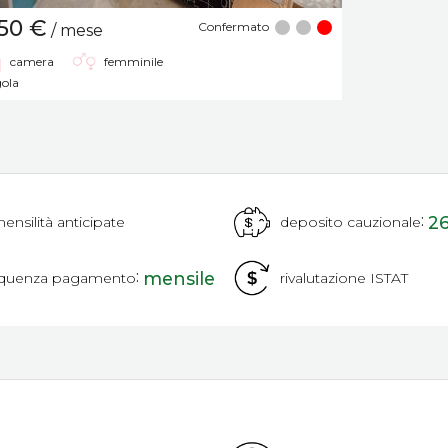
50 €
Confermato
/ mese
camera
femminile
gola
:
2
ensilità anticipate
deposito cauzionale
:
mensile
equenza pagamento
rivalutazione ISTAT