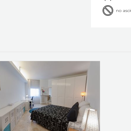
no asc