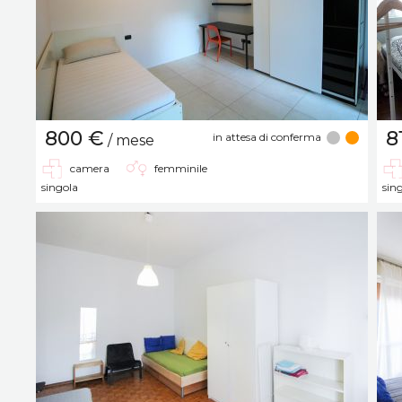
800 €
8
in attesa di conferma
/ mese
camera
femminile
singola
sin