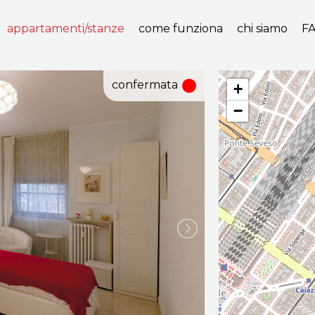
appartamenti/stanze
come funziona
chi siamo
F
confermata
+
−