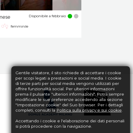
Disponibile a febbraio
mese
femminile
Gentile visitatore, il sito richiede di accettare i cookie
per scopi legati a prestazioni e social media. I cookie
di terze parti per social media vengono utilizzati per
offrire funzionalità social. Per ulteriori informazioni
prema il pulsante "ulteriori informazioni". Potrà sempre
modificare le sue preferenze accedendo alla sezione
"Impostazione cookie" del Suo browser. Per i dettagli
completi, consulti la
Politica sulla privacy e sui cookie
.
Accettando i cookie e l'elaborazione dei dati personali
si potrà procedere con la navigazione.