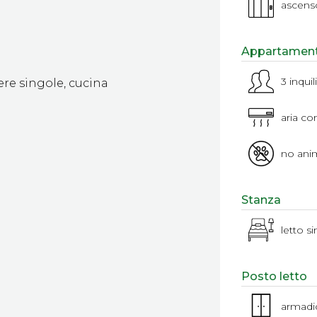
ascens
Appartamen
3 inquil
e singole, cucina
aria co
no anim
Stanza
letto s
Posto letto
armadi