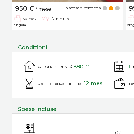
950 €
9
in attesa di conferma
/ mese
camera
femminile
singola
sin
Condizioni
:
880 €
1
canone mensile
m
:
12 mesi
permanenza minima
fr
Spese incluse