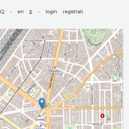
AQ
-
en
it
-
login
registrati