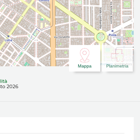
Leaflet
| ©
OpenStreetMap
contributors
Mappa
Planimetria
lità
sto 2026