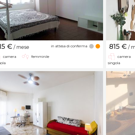
15 €
815 €
in attesa di conferma
/ mese
/ 
camera
femminile
camera
gola
singola