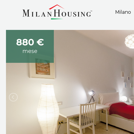
Milano
880 €
mese