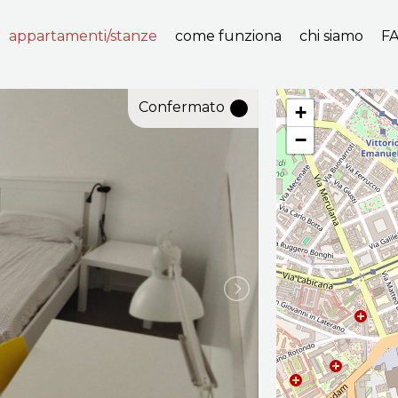
appartamenti/stanze
come funziona
chi siamo
F
Confermato
+
−