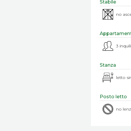
Stabile
no asc
Appartamen
3 inquil
Stanza
letto s
Posto letto
no len