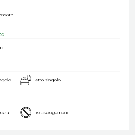
ensore
to
ini
ingolo
letto singolo
zuola
no asciugamani