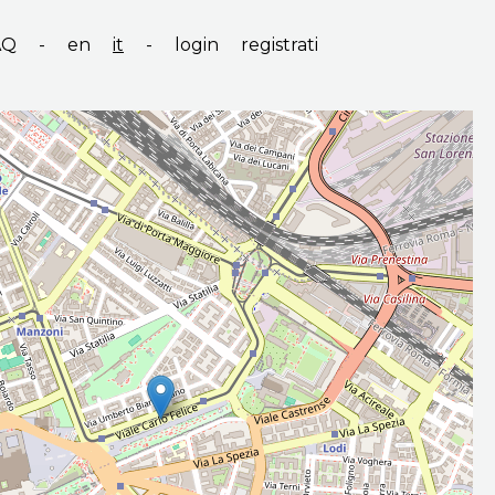
AQ
-
en
it
-
login
registrati