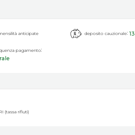
:
13
mensilità anticipate
deposito cauzionale
:
equenza pagamento
rale
I (tassa rifiuti)