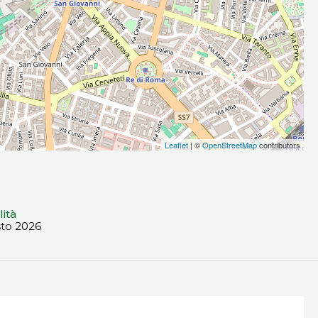
Leaflet
| ©
OpenStreetMap
contributors
lità
sto 2026