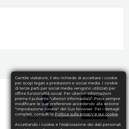
Gentile visitatore, il sito richiede di accettare i cookie
per scopi legati a prestazioni e social media. I cookie
di terze parti per social media vengono utilizzati per
offrire funzionalità social. Per ulteriori informazioni
prema il pulsante "ulteriori informazioni". Potrà sempre
modificare le sue preferenze accedendo alla sezione
"Impostazione cookie" del Suo browser. Per i dettagli
completi, consulti la
Politica sulla privacy e sui cookie
.
Accettando i cookie e l'elaborazione dei dati personali